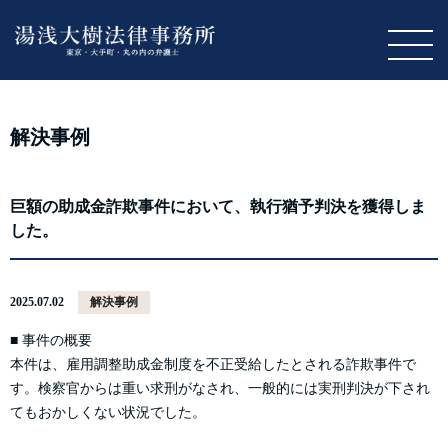
M
解決事例
巨額の助成金詐欺事件において、執行猶予判決を獲得しま
した。
2025.07.02
解決事例
■ 事件の概要
本件は、雇用調整助成金制度を不正受給したとされる詐欺事件で
す。検察官からは重い求刑がなされ、一般的には実刑判決が下され
てもおかしくない状況でした。