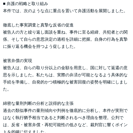
■ 弁護の戦略と取り組み
本件では、次のような点に重点を置いて弁護活動を展開しました。
徹底した事実調査と真摯な反省の促進
被告人の方と繰り返し面談を重ね、事件に至る経緯、共犯者との関
係、そして自らの意思決定の過程を詳細に把握。自身の行為を真摯
に振り返る機会を持つよう促しました。
被害弁償の実現
被告人は、自らの取り分以上の金額を用意し、国に対して返還の意
思を示しました。私たちは、実際の弁済が可能となるよう具体的な
手続を準備し、自発的かつ積極的な被害回復の姿勢を明確にしまし
た。
綿密な量刑判断の分析と説得的な主張
過去の類似事件の量刑傾向や判例を徹底的に分析し、本件が実刑で
はなく執行猶予相当であると判断されるべき理由を整理。公判で
は、反省・被害弁償・再犯可能性の低さなど、裁判官に響くポイン
トを的確に伝えました。