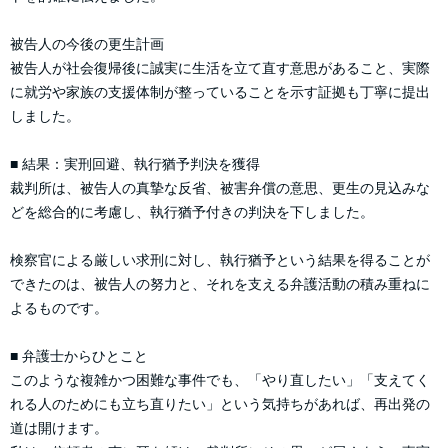
被告人の今後の更生計画
被告人が社会復帰後に誠実に生活を立て直す意思があること、実際
に就労や家族の支援体制が整っていることを示す証拠も丁寧に提出
しました。
■ 結果：実刑回避、執行猶予判決を獲得
裁判所は、被告人の真摯な反省、被害弁償の意思、更生の見込みな
どを総合的に考慮し、執行猶予付きの判決を下しました。
検察官による厳しい求刑に対し、執行猶予という結果を得ることが
できたのは、被告人の努力と、それを支える弁護活動の積み重ねに
よるものです。
■ 弁護士からひとこと
このような複雑かつ困難な事件でも、「やり直したい」「支えてく
れる人のためにも立ち直りたい」という気持ちがあれば、再出発の
道は開けます。