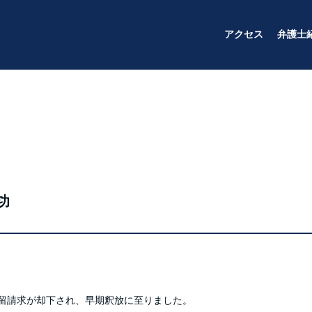
アクセス
弁護士
功
留請求が却下され、早期釈放に至りました。