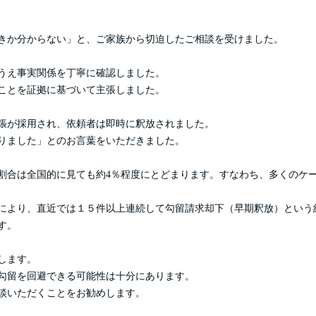
きか分からない」と、ご家族から切迫したご相談を受けました。
うえ事実関係を丁寧に確認しました。
ことを証拠に基づいて主張しました。
張が採用され、依頼者は即時に釈放されました。
りました」とのお言葉をいただきました。
割合は全国的に見ても約4％程度にとどまります。すなわち、多くのケー
により、直近では１５件以上連続して勾留請求却下（早期釈放）という
す。
します。
勾留を回避できる可能性は十分にあります。
談いただくことをお勧めします。