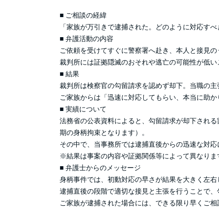
■ ご相談の経緯
「家族が万引きで逮捕された。どのように対応すべ
■ 弁護活動の内容
ご依頼を受けてすぐに警察署へ赴き、本人と接見の
裁判所には証拠隠滅のおそれや逃亡の可能性が低い
■ 結果
裁判所は検察官の勾留請求を認めず却下。当職の主
ご家族からは「迅速に対応してもらい、本当に助か
■ 実績について
法務省の公表資料によると、勾留請求が却下される
期の身柄拘束となります）。
その中で、当事務所では逮捕直後からの迅速な対応
※結果は事案の内容や証拠関係等によって異なりま
■ 弁護士からのメッセージ
身柄事件では、初動対応の早さが結果を大きく左右
逮捕直後の段階で適切な接見と主張を行うことで、
ご家族が逮捕された場合には、できる限り早くご相